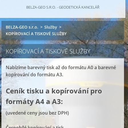
BELZA-GEO S.R.O. - GEODETICKÁ KANCELÁŘ
BELZA-GEO s.r.o.
>
Služby
>
KOPÍROVACÍ A TISKOVÉ SLUŽBY
KOPÍROVACÍ A TISKOVÉ SLUŽBY
Nabízíme barevný tisk až do formátu A0 a barevné
kopírování do formátu A3.
Ceník tisku a kopírování pro
formáty A4 a A3:
(uvedené ceny jsou bez DPH)
Černobílé kopírování a tisk