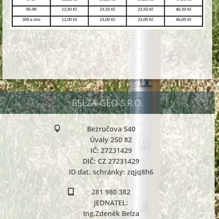
BELZA-GEO S.R.O.
Bezručova 540
Úvaly 250 82
IČ: 27231429
DIČ: CZ 27231429
ID dat. schránky: zqjq8h6
281 980 382
JEDNATEL:
Ing.Zdeněk Belza