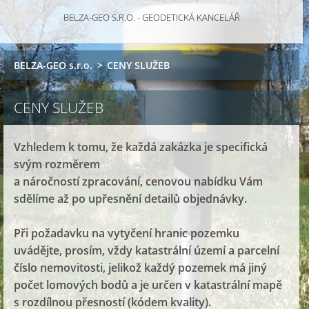
BELZA-GEO S.R.O. - GEODETICKÁ KANCELÁŘ
BELZA-GEO s.r.o.
>
CENY SLUŽEB
CENY SLUŽEB
Vzhledem k tomu, že každá zakázka je specifická
svým rozměrem
a náročností zpracování, cenovou nabídku Vám
sdělíme až po upřesnění detailů objednávky.
Při požadavku na vytyčení hranic pozemku
uvádějte, prosím, vždy katastrální území a parcelní
číslo nemovitosti, jelikož každý pozemek má jiný
počet lomových bodů a je určen v katastrální mapě
s rozdílnou přesností (kódem kvality).