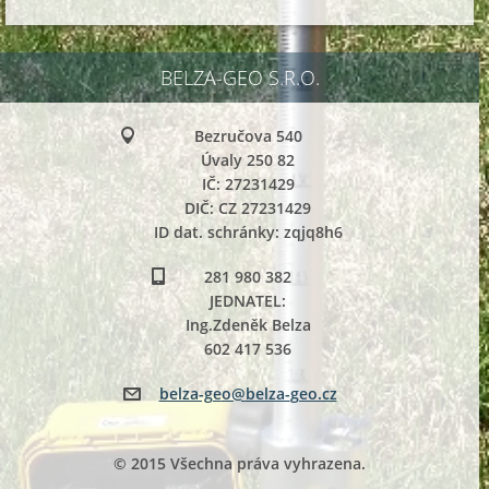
BELZA-GEO S.R.O.
Bezručova 540
Úvaly 250 82
IČ: 27231429
DIČ: CZ 27231429
ID dat. schránky: zqjq8h6
281 980 382
JEDNATEL:
Ing.Zdeněk Belza
602 417 536
belza-ge
o@belza-
geo.cz
© 2015 Všechna práva vyhrazena.