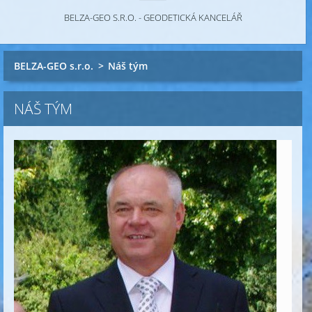
BELZA-GEO S.R.O. - GEODETICKÁ KANCELÁŘ
BELZA-GEO s.r.o.
>
Náš tým
NÁŠ TÝM