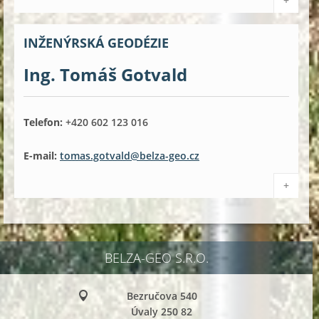
+
INŽENÝRSKÁ GEODÉZIE
Ing. Tomáš Gotvald
Telefon:
+420 602 123 016
E-mail:
tomas.gotvald@belza-geo.cz
+
BELZA-GEO S.R.O.
Bezručova 540
Úvaly 250 82